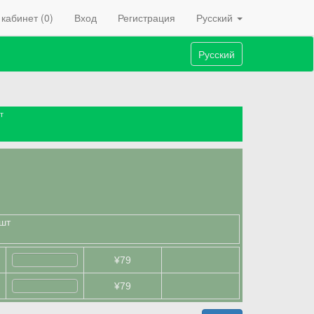
кабинет (0)
Вход
Регистрация
Русский
Русский
т
шт
¥79
¥79