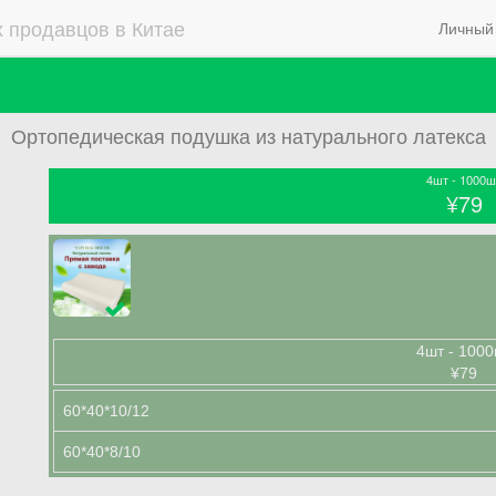
 продавцов в Китае
Личный 
Ортопедическая подушка из натурального латекса
4шт - 1000ш
¥79
4шт - 1000
¥79
60*40*10/12
60*40*8/10