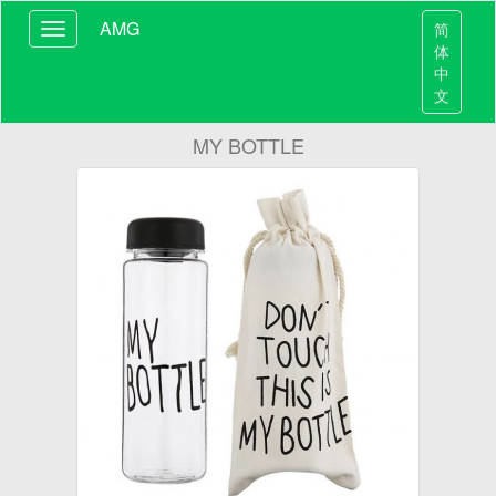
AMG
简
体
中
文
MY BOTTLE